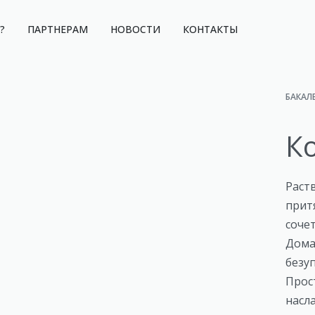
?
ПАРТНЕРАМ
НОВОСТИ
КОНТАКТЫ
БАКАЛ
Ко
Раст
прит
соче
Дома
безу
Прос
насл