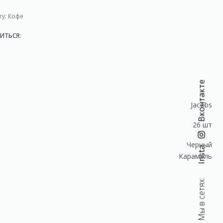
ry:
Кофе
ИТЬСЯ:
Вконтакте
Jacobs
26 шт
Черный
Insta.
Карамель
Мы в сетях: