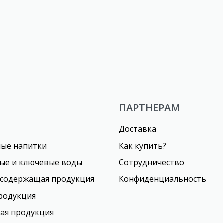
rabika Cappuccino «
Кофе «Eagle DeLuxe» 3 в
Г
ПАРТНЕРАМ
Доставка
ные напитки
Как купить?
ые и ключевые воды
Сотрудничество
осодержащая продукция
Конфиденциальность
родукция
ая продукция