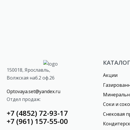
Кофе «Royal Plantation»
Кофе «To
сублимированный
КАТАЛО
150018, Ярославль,
Акции
Волжская наб.2 оф.26
Газирован
Optovaya.set@yandex.ru
Минеральн
Отдел продаж:
Соки и сок
+7 (4852) 72-93-17
Снековая п
+7 (961) 157-55-00
Кондитерск