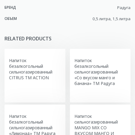
БРЕНД
Радуга
ОБЪЕМ
0,5 литра, 1,5 литра
RELATED PRODUCTS
Напиток
Напиток
безалкогольный
безалкогольный
сильногазированный
сильногазированный
CITRUS ТМ ACTION
«Со вкусом манго и
банана» ТМ Радуга
Напиток
Напиток
безалкогольный
сильногазированный
сильногазированный
MANGO MIX СО
«Лимонад» ТМ Радуга
ВКУСОМ МАНГО И