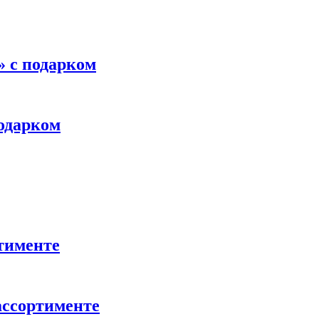
 с подарком
одарком
тименте
ассортименте