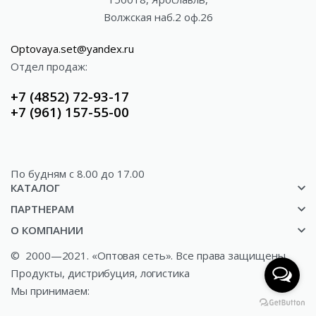
Волжская наб.2 оф.26
Optovaya.set@yandex.ru
Отдел продаж:
+7 (4852) 72-93-17
+7 (961) 157-55-00
По будням c 8.00 до 17.00
КАТАЛОГ
ПАРТНЕРАМ
Акции
О КОМПАНИИ
Доставка
Газированные напитки
©
2000—2021. «Оптовая сеть». Все права защищены.
О компании
Как купить?
Минеральные и ключевые воды
Продукты, дистрибуция, логистика
Новости
Сотрудничество
Соки и сокосодержащая продукция
Мы принимаем:
Контакты
Конфиденциальность
Снековая продукция