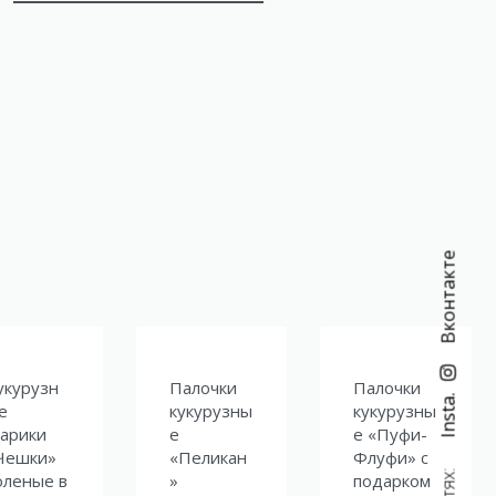
Вконтакте
укурузн
Палочки
Палочки
Insta.
е
кукурузны
кукурузны
арики
е
е «Пуфи-
Чешки»
«Пеликан
Флуфи» с
оленые в
»
подарком