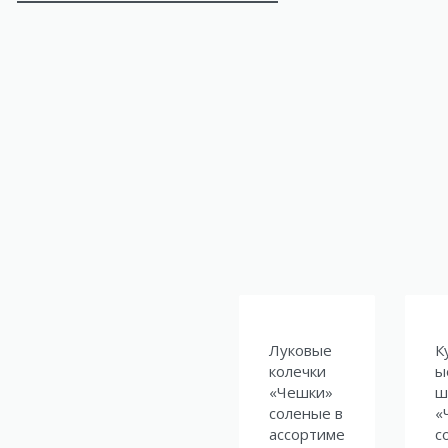
Луковые
К
колечки
ы
«Чешки»
ш
соленые в
«
ассортиме
с