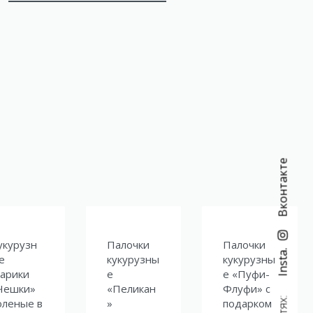
Вконтакте
укурузн
Палочки
Палочки
Insta.
е
кукурузны
кукурузны
арики
е
е «Пуфи-
Чешки»
«Пеликан
Флуфи» с
оленые в
»
подарком