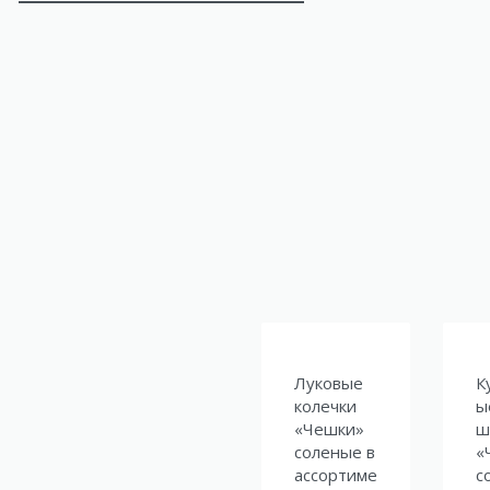
Луковые
К
колечки
ы
«Чешки»
ш
соленые в
«
ассортиме
с