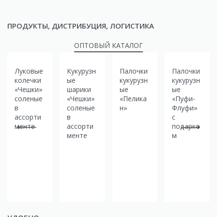
ПРОДУКТЫ, ДИСТРИБУЦИЯ, ЛОГИСТИКА
ОПТОВЫЙ КАТАЛОГ
Луковые
Кукурузн
Палочки
Палочки
колечки
ые
кукурузн
кукурузн
«Чешки»
шарики
ые
ые
соленые
«Чешки»
«Пелика
«Пуфи-
в
соленые
н»
Флуфи»
ассорти
в
с
менте
ассорти
подарко
менте
м