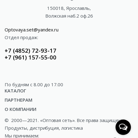
150018, Ярославль,
Волжская наб.2 оф.26
Optovaya.set@yandex.ru
Отдел продаж:
+7 (4852) 72-93-17
+7 (961) 157-55-00
По будням c 8.00 до 17.00
КАТАЛОГ
ПАРТНЕРАМ
Акции
О КОМПАНИИ
Доставка
Газированные напитки
©
2000—2021. «Оптовая сеть». Все права защищены.
О компании
Как купить?
Минеральные и ключевые воды
Продукты, дистрибуция, логистика
Новости
Сотрудничество
Соки и сокосодержащая продукция
Мы принимаем: