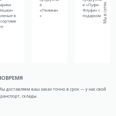
Мы в сетях:
арики
е
е «Пуфи-
Чешки»
«Пеликан
Флуфи» с
оленые в
»
подарком
ссортиме
те
ВОВРЕМЯ
Мы доставляем ваш заказ точно в срок — у нас свой
транспорт, склады.