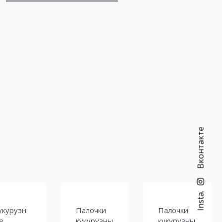
Вконтакте
Insta.
укурузн
Палочки
Палочки
е
кукурузны
кукурузны