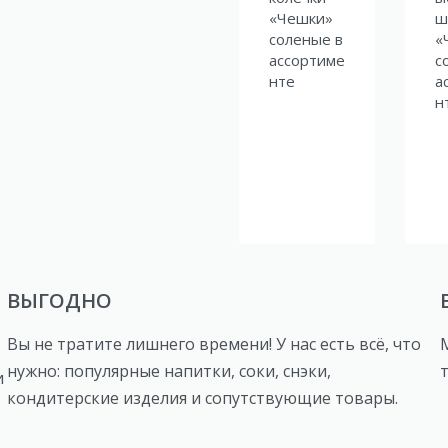
«Чешки»
ш
соленые в
«
ассортиме
с
нте
а
н
ВЫГОДНО
Вы не тратите лишнего времени! У нас есть всё, что
нужно: популярные напитки, соки, снэки,
и
кондитерские изделия и сопутствующие товары.