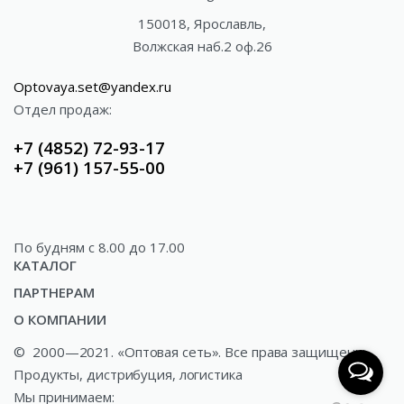
150018, Ярославль,
Волжская наб.2 оф.26
Optovaya.set@yandex.ru
Отдел продаж:
+7 (4852) 72-93-17
+7 (961) 157-55-00
По будням c 8.00 до 17.00
КАТАЛОГ
ПАРТНЕРАМ
Акции
О КОМПАНИИ
Доставка
Газированные напитки
©
2000—2021. «Оптовая сеть». Все права защищены.
О компании
Как купить?
Минеральные и ключевые воды
Продукты, дистрибуция, логистика
Новости
Сотрудничество
Соки и сокосодержащая продукция
Мы принимаем: