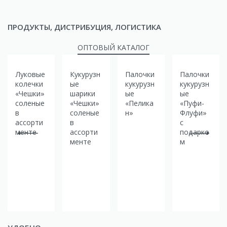
ПРОДУКТЫ, ДИСТРИБУЦИЯ, ЛОГИСТИКА
ОПТОВЫЙ КАТАЛОГ
Луковые
Кукурузн
Палочки
Палочки
колечки
ые
кукурузн
кукурузн
«Чешки»
шарики
ые
ые
соленые
«Чешки»
«Пелика
«Пуфи-
в
соленые
н»
Флуфи»
ассорти
в
с
менте
ассорти
подарко
менте
м