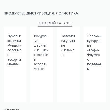
ПРОДУКТЫ, ДИСТРИБУЦИЯ, ЛОГИСТИКА
ОПТОВЫЙ КАТАЛОГ
Луковые
Кукурузн
Палочки
Палочки
колечки
ые
кукурузн
кукурузн
«Чешки»
шарики
ые
ые
соленые
«Чешки»
«Пелика
«Пуфи-
в
соленые
н»
Флуфи»
ассорти
в
с
менте
ассорти
подарко
менте
м