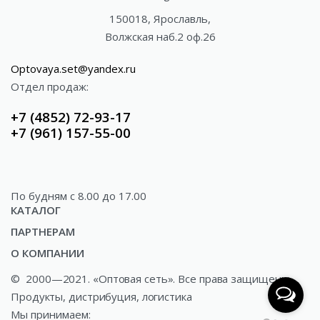
150018, Ярославль,
Волжская наб.2 оф.26
Optovaya.set@yandex.ru
Отдел продаж:
+7 (4852) 72-93-17
+7 (961) 157-55-00
По будням c 8.00 до 17.00
КАТАЛОГ
ПАРТНЕРАМ
Акции
О КОМПАНИИ
Доставка
Газированные напитки
©
2000—2021. «Оптовая сеть». Все права защищены.
О компании
Как купить?
Минеральные и ключевые воды
Продукты, дистрибуция, логистика
Новости
Сотрудничество
Соки и сокосодержащая продукция
Мы принимаем: