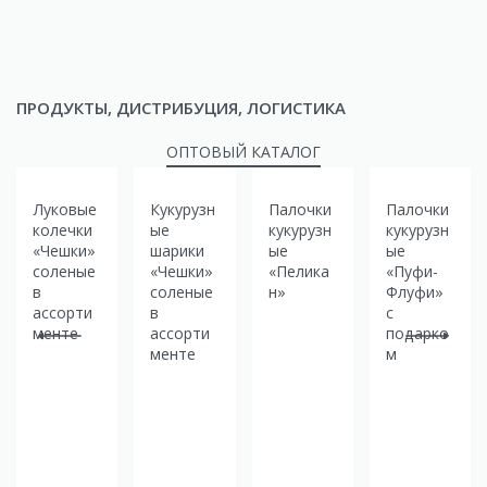
ПРОДУКТЫ, ДИСТРИБУЦИЯ, ЛОГИСТИКА
ОПТОВЫЙ КАТАЛОГ
Луковые
Кукурузн
Палочки
Палочки
колечки
ые
кукурузн
кукурузн
«Чешки»
шарики
ые
ые
соленые
«Чешки»
«Пелика
«Пуфи-
в
соленые
н»
Флуфи»
ассорти
в
с
менте
ассорти
подарко
менте
м