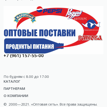
150018, Ярославль,
Волжская наб.2 оф.26
Optovaya.set@yandex.ru
Отдел продаж:
+7 (4852) 72-93-17
+7 (961) 157-55-00
По будням c 8.00 до 17.00
КАТАЛОГ
ПАРТНЕРАМ
Акции
О КОМПАНИИ
Доставка
Газированные напитки
©
2000—2021. «Оптовая сеть». Все права защищены.
О компании
Как купить?
Минеральные и ключевые воды