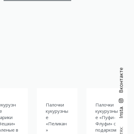
Вконтакте
укурузн
Палочки
Палочки
Insta.
е
кукурузны
кукурузны
арики
е
е «Пуфи-
Чешки»
«Пеликан
Флуфи» с
оленые в
»
подарком