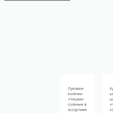
Луковые
К
колечки
ы
«Чешки»
ш
соленые в
«
ассортиме
с