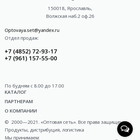
150018, Ярославль,
Волжская наб.2 оф.26
Optovaya.set@yandex.ru
Отдел продаж:
+7 (4852) 72-93-17
+7 (961) 157-55-00
По будням c 8.00 до 17.00
КАТАЛОГ
ПАРТНЕРАМ
Акции
О КОМПАНИИ
Доставка
Газированные напитки
©
2000—2021. «Оптовая сеть». Все права защищены.
О компании
Как купить?
Минеральные и ключевые воды
Продукты, дистрибуция, логистика
Новости
Сотрудничество
Соки и сокосодержащая продукция
Мы принимаем: