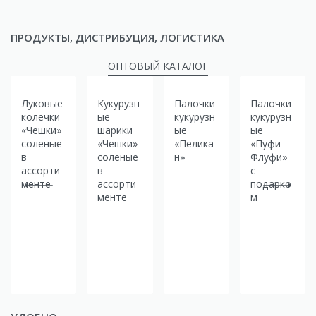
ПРОДУКТЫ, ДИСТРИБУЦИЯ, ЛОГИСТИКА
ОПТОВЫЙ КАТАЛОГ
Луковые
Кукурузн
Палочки
Палочки
колечки
ые
кукурузн
кукурузн
«Чешки»
шарики
ые
ые
соленые
«Чешки»
«Пелика
«Пуфи-
в
соленые
н»
Флуфи»
ассорти
в
с
менте
ассорти
подарко
менте
м