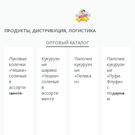
ПРОДУКТЫ, ДИСТРИБУЦИЯ, ЛОГИСТИКА
ОПТОВЫЙ КАТАЛОГ
Луковые
Кукурузн
Палочки
Палочки
колечки
ые
кукурузн
кукурузн
«Чешки»
шарики
ые
ые
соленые
«Чешки»
«Пелика
«Пуфи-
в
соленые
н»
Флуфи»
ассорти
в
с
менте
ассорти
подарко
менте
м