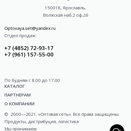
150018, Ярославль,
Волжская наб.2 оф.26
Optovaya.set@yandex.ru
Отдел продаж:
+7 (4852) 72-93-17
+7 (961) 157-55-00
По будням c 8.00 до 17.00
КАТАЛОГ
ПАРТНЕРАМ
Акции
О КОМПАНИИ
Доставка
Газированные напитки
©
2000—2021. «Оптовая сеть». Все права защищены.
О компании
Как купить?
Минеральные и ключевые воды
Продукты, дистрибуция, логистика
Новости
Сотрудничество
Соки и сокосодержащая продукция
Мы принимаем: