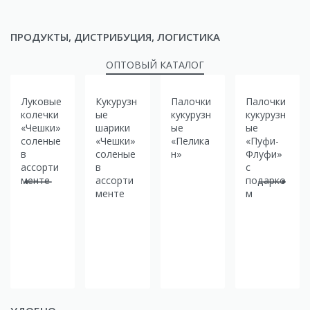
ПРОДУКТЫ, ДИСТРИБУЦИЯ, ЛОГИСТИКА
ОПТОВЫЙ КАТАЛОГ
Луковые
Кукурузн
Палочки
Палочки
колечки
ые
кукурузн
кукурузн
«Чешки»
шарики
ые
ые
соленые
«Чешки»
«Пелика
«Пуфи-
в
соленые
н»
Флуфи»
ассорти
в
с
менте
ассорти
подарко
менте
м