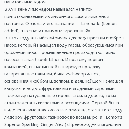
напиток лимонадом.
В XVII веке лимонадом назывался напиток,
приготавливаемый из лимонного сока и лимонной
настойки. Отсюда и его название — Limonade (Lemon
added), что значит «лимонизированный».
В 1767 году английский химик Джозеф Пристли изобрел
насос, который насыщал воду газом, образующимся при
брожении пива. Промышленное производство таких
насосов начал Якобб Швепп. И поэтому первой
компанией, выпустившей в широкую продажу
газированные напитки, была «Schwepp & Co»,
основанная Якоббом Швеппом, в дальнейшем начавшая
выпускать воды с фруктовыми и ягодными сиропами.
Поскольку натуральные сиропы стоили дорого, то их
стали заменять кислотами и эссенциями. Первой была
выделена лимонная кислота и лимонад стал в 1833 году
лидером фруктовых газировок во всём мире, а «Lemon’s
Superior Sparkling Ginger Ale» («Превосходный игристый