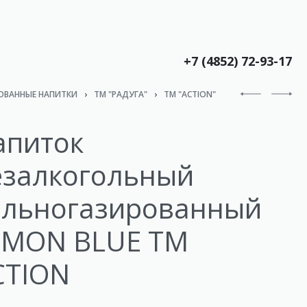
+7 (4852) 72-93-17
ОВАННЫЕ НАПИТКИ
›
ТМ "РАДУГА"
›
TM "ACTION"
апиток
езалкогольный
ильногазированный
EMON BLUE ТМ
CTION