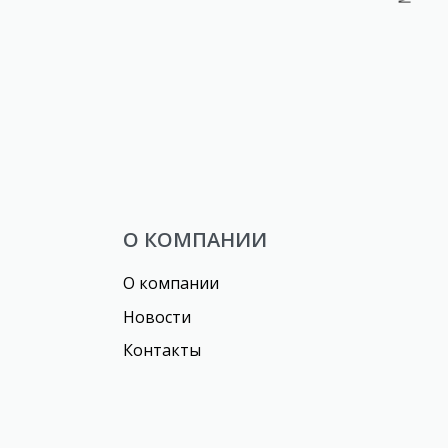
Напиток сильногазированный
MANGO MIX СО ВКУСОМ МАНГО
И МАНГОСТИНА ТМ ACTION
О КОМПАНИИ
О компании
Новости
Контакты