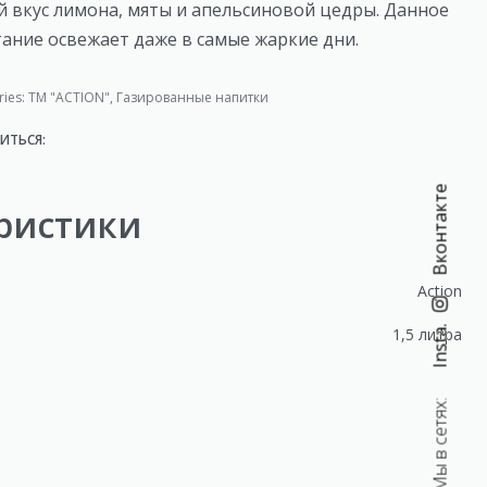
й вкус лимона, мяты и апельсиновой цедры. Данное
тание освежает даже в самые жаркие дни.
ries:
TM "ACTION"
,
Газированные напитки
ИТЬСЯ:
Вконтакте
ристики
Action
Insta.
1,5 литра
Мы в сетях: