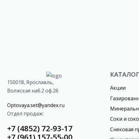
Напиток безалкогольный сильно
Напиток
газированный ORANGE ТМ
сильног
ACTION
лимона-
КАТАЛО
150018, Ярославль,
Акции
Волжская наб.2 оф.26
Газирован
Optovaya.set@yandex.ru
Минеральн
Отдел продаж:
Соки и сок
+7 (4852) 72-93-17
Снековая п
+7 (961) 157-55-00