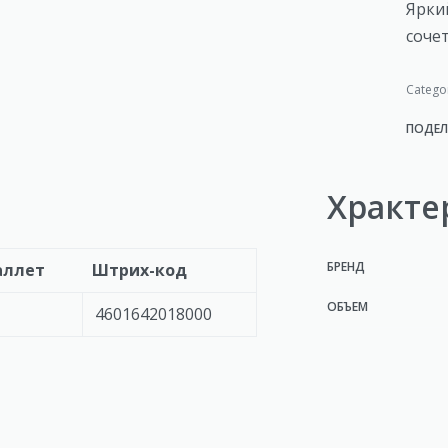
Ярки
соче
Catego
ПОДЕЛ
Хракте
БРЕНД
аллет
Штрих-код
ОБЪЕМ
4601642018000