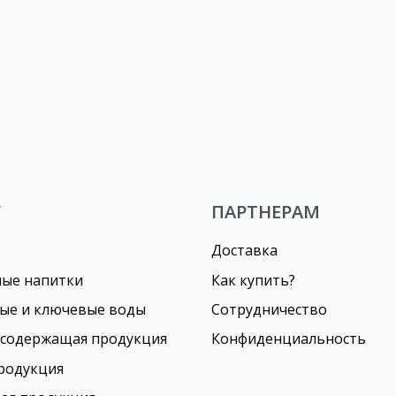
 безалкогольный
Безалкогольный напиток
азированный «Со вкусом
«Экзотик»
лайма» ТМ Радуга
Г
ПАРТНЕРАМ
Доставка
ные напитки
Как купить?
ые и ключевые воды
Сотрудничество
осодержащая продукция
Конфиденциальность
родукция