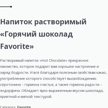
Previous
r
product:
Next
o
product:
Напиток растворимый
d
u
«Горячий шоколад
c
Favorite»
t
n
Растворимый напиток «Hot Chocolate» прекрасное
лакомство, которое подарит вам хорошее настроение и
a
заряд бодрости. И всё благодаря полезным свойствам какао,
v
употребление которого способствует высвобождению
серотонина – гормона счастья, а также гормона радости –
i
эндорфина. Обладает ярко выраженным вкусом шоколада,
g
приятной и мягкой текстурой.
a
Category:
Favorite