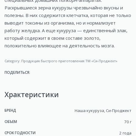
специальных домашних попкорн-аппаратах.
Раскрывшиеся зерна кукурузы чрезвычайно вкусны и
полезны. В них содержится клетчатка, которая не только
выводит токсины из организма, но и нормализует
работу желудка. А еще кукуруза — единственный злак,
который содержит в своем составе золото,
положительно влияющее на деятельность мозга.
Category:
Продукция быстрого приготовления ТМ «Си-Проджект»
ПОДЕЛИТЬСЯ:
Храктеристики
БРЕНД
Наша кукуруза, Си-Проджект
ОБЪЕМ
70 г
СРОК ГОДНОСТИ
2 года