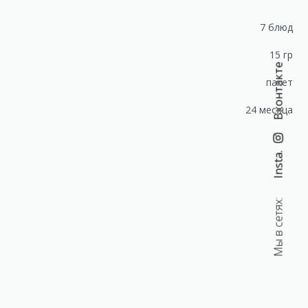
7 блюд
15 гр
Вконтакте
пакет
24 месяца
Insta.
Мы в сетях:
Перец душистый молотый