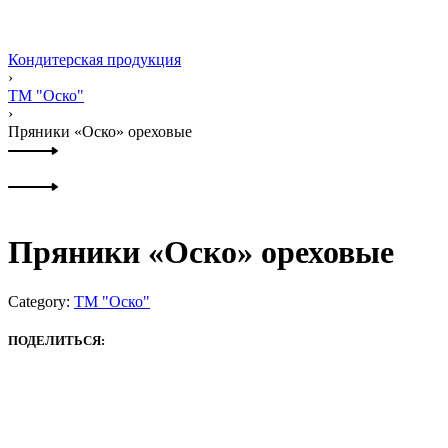
Кондитерская продукция
›
ТМ "Оско"
›
Пряники «Оско» ореховые
Product
Previous
navigation
product:
Next
product:
Пряники «Оско» ореховые
Category:
ТМ "Оско"
ПОДЕЛИТЬСЯ: