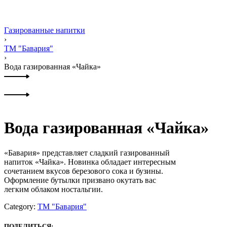
Газированные напитки
›
ТМ "Бавария"
›
Вода газированная «Чайка»
Product
Previous
navigation
product:
Next
product:
Вода газированная «Чайка»
«Бавария» представляет сладкий газированный
напиток «Чайка». Новинка обладает интересным
сочетанием вкусов березового сока и бузины.
Оформление бутылки призвано окутать вас
легким облаком ностальгии.
Category:
ТМ "Бавария"
ПОДЕЛИТЬСЯ: