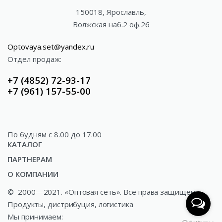
150018, Ярославль,
Волжская наб.2 оф.26
Optovaya.set@yandex.ru
Отдел продаж:
+7 (4852) 72-93-17
+7 (961) 157-55-00
По будням c 8.00 до 17.00
КАТАЛОГ
ПАРТНЕРАМ
Акции
О КОМПАНИИ
Доставка
Газированные напитки
©
2000—2021. «Оптовая сеть». Все права защищены.
О компании
Как купить?
Минеральные и ключевые воды
Продукты, дистрибуция, логистика
Новости
Сотрудничество
Соки и сокосодержащая продукция
Мы принимаем: