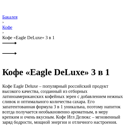
Бакалея
›
Кофе
›
Кофе «Eagle DeLuxe» 3 в 1
Product
Previous
navigation
product:
Next
product:
Кофе «Eagle DeLuxe» 3 в 1
Кофе Eagle Deluxe – популярный российский продукт
высокого качества, созданный из отборных
латиноамериканских кофейных зерен с добавлением нежных
сливок и оптимального количества сахара. Его
запатентованная формула 3 в 1 уникальна, поэтому напиток
всегда получается необыкновенно ароматным, в меру
крепким и очень вкусным. Кофе Игл Делюкс – мгновенный
заряд бодрости, мощной энергии и отличного настроения.