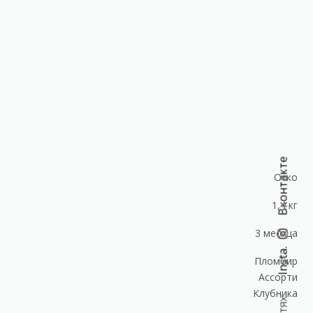
Вконтакте
Оско
1,4 кг
3 месяца
Insta.
Пломбир
Ассорти
Клубника