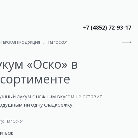
+7 (4852) 72-93-17
ТЕРСКАЯ ПРОДУКЦИЯ
›
ТМ "ОСКО"
укум «Оско» в
ссортименте
ушный лукум с нежным вкусом не оставит
одушным ни одну сладкоежку.
ry:
ТМ "Оско"
ИТЬСЯ: