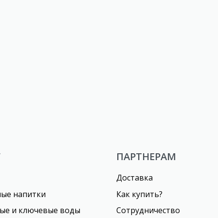
 «Оско» банановые
Пряники «Оско» орехов
Г
ПАРТНЕРАМ
Доставка
ные напитки
Как купить?
ые и ключевые воды
Сотрудничество