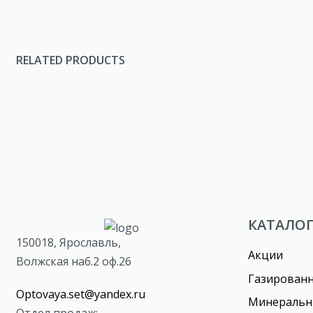
RELATED PRODUCTS
Пряники «Оско» сливочные
Пряники
КАТАЛО
150018, Ярославль,
Акции
Волжская наб.2 оф.26
Газирован
Optovaya.set@yandex.ru
Минеральн