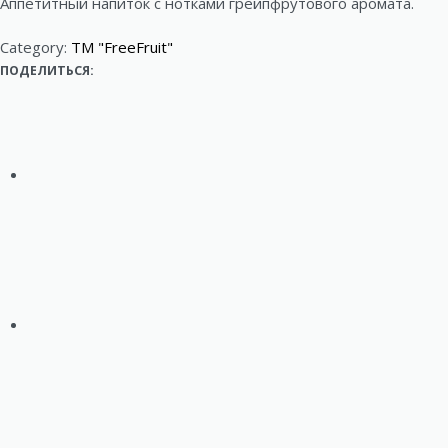
Аппетитный напиток с нотками грейпфрутового аромата.
g
Category:
ТМ "FreeFruit"
a
ПОДЕЛИТЬСЯ:
t
i
o
n