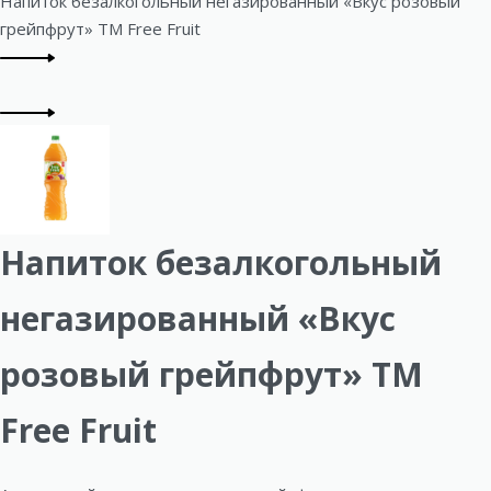
Напиток безалкогольный негазированный «Вкус розовый
грейпфрут» ТМ Free Fruit
P
Previous
r
product:
Next
o
product:
d
u
Напиток безалкогольный
c
t
негазированный «Вкус
n
розовый грейпфрут» ТМ
a
Free Fruit
v
i