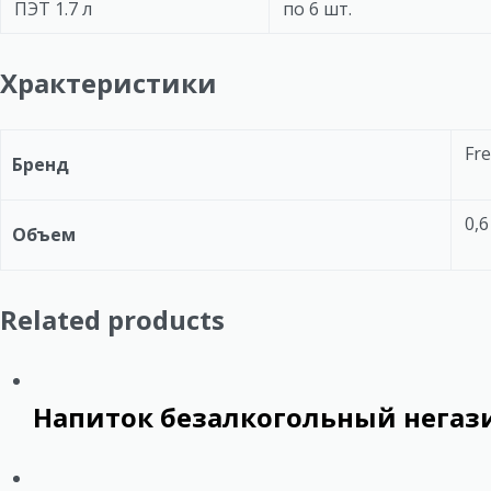
ПЭТ 1.7 л
по 6 шт.
Храктеристики
Fre
Бренд
0,6
Объем
Related products
Напиток безалкогольный негази