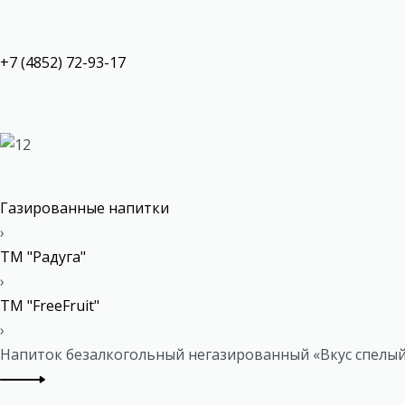
+7 (4852) 72-93-17
Газированные напитки
›
ТМ "Радуга"
›
ТМ "FreeFruit"
›
Напиток безалкогольный негазированный «Вкус спелый 
P
Previous