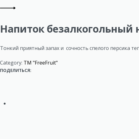
r
product:
o
Next
product:
Напиток безалкогольный н
d
u
Тонкий приятный запах и сочность спелого персика тепе
c
Category:
ТМ "FreeFruit"
t
ПОДЕЛИТЬСЯ:
n
a
v
i
g