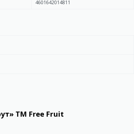
4601642014811
т» ТМ Free Fruit