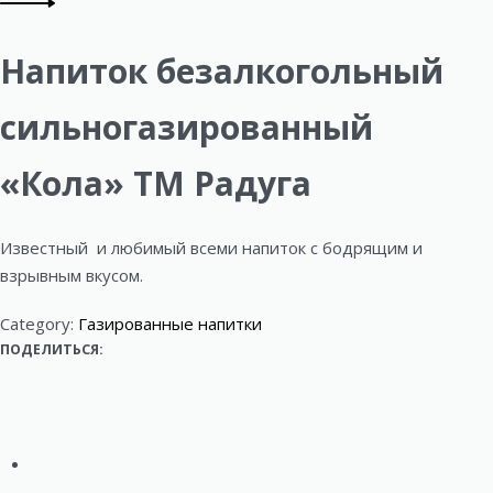
product:
Next
o
product:
Напиток безалкогольный
d
u
сильногазированный
c
«Кола» ТМ Радуга
t
n
Известный и любимый всеми напиток с бодрящим и
взрывным вкусом.
a
v
Category:
Газированные напитки
ПОДЕЛИТЬСЯ:
i
g
a