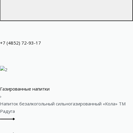
+7 (4852) 72-93-17
Газированные напитки
›
Напиток безалкогольный сильногазированный «Кола» ТМ
Радуга
P
Previous
r