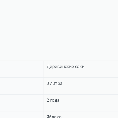
Деревенские соки
3 литра
2 года
Яблоко