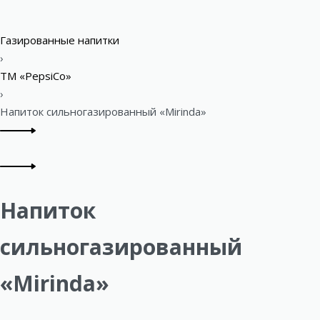
Газированные напитки
›
ТМ «PepsiCo»
›
Напиток сильногазированный «Mirinda»
P
Previous
r
product:
Next
o
product:
Напиток
d
u
сильногазированный
c
«Mirinda»
t