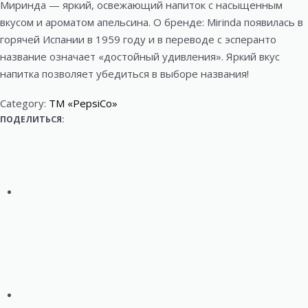
n
Миринда — яркий, освежающий напиток с насыщенным
вкусом и ароматом апельсина. О бренде: Mirinda появилась в
a
горячей Испании в 1959 году и в переводе с эсперанто
v
название означает «достойный удивления». Яркий вкус
напитка позволяет убедиться в выборе названия!
i
Category:
ТМ «PepsiCo»
g
ПОДЕЛИТЬСЯ:
a
t
i
o
n