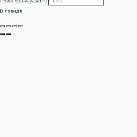
Поиск optovayaset.ru
В тренде