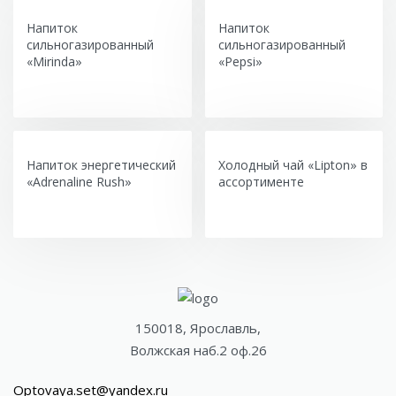
Напиток
Напиток
сильногазированный
сильногазированный
«Mirinda»
«Pepsi»
Напиток энергетический
Холодный чай «Lipton» в
«Adrenaline Rush»
ассортименте
150018, Ярославль,
Волжская наб.2 оф.26
Optovaya.set@yandex.ru