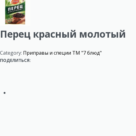
o
product:
d
u
Перец красный молотый
c
t
Category:
Приправы и специи ТМ "7 блюд"
n
ПОДЕЛИТЬСЯ:
a
v
i
g
a
t