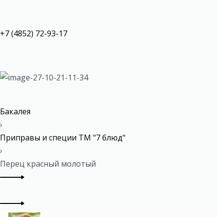
+7 (4852) 72-93-17
Бакалея
›
Приправы и специи ТМ "7 блюд"
›
Перец красный молотый
P
Previous
r
product:
Next