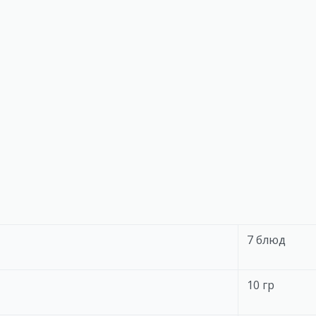
7 блюд
10 гр