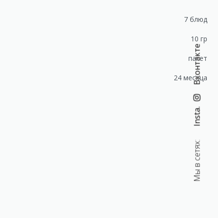
7 блюд
10 гр
Вконтакте
пакет
24 месяца
Insta.
Мы в сетях:
Приправа для жарки мяса